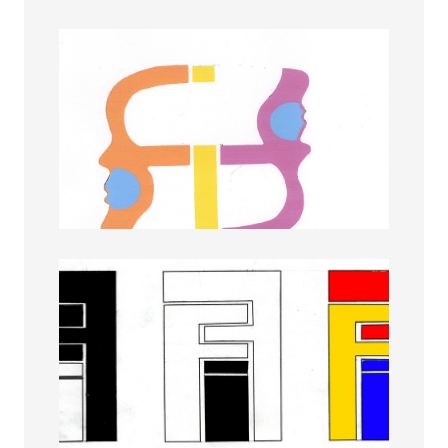
Daniela Katorri
Danut Birsan