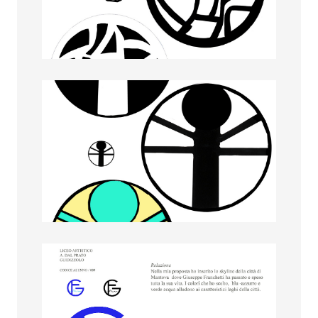
Giulia Tellaroli
Greta Tassellari