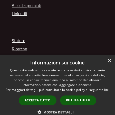
Albo dei premiati
Link utili
Statuto
Ricerche
Videogallery
×
Informazioni sui cookie
Photogallery
Questo sito web utilizza cookie tecnici e assimilati strettamente
necessari al corretto funzionamento e alla navigazione del sito,
nonché un cookie tecnico analitico al solo fine di elaborare
informazioni statistiche, aggregate e anonime.
RSS
Copyright © 2026 • Istituto
Per maggiori dettagli, può consultare la cookie policy al seguente
link
Accessibilità
Giuseppe Franchetti • Powered
Privacy
Municipium
Accesso
by
•
RIFIUTA TUTTO
ACCETTA TUTTO
Cookie
redazione
Mappa del sito
MOSTRA DETTAGLI