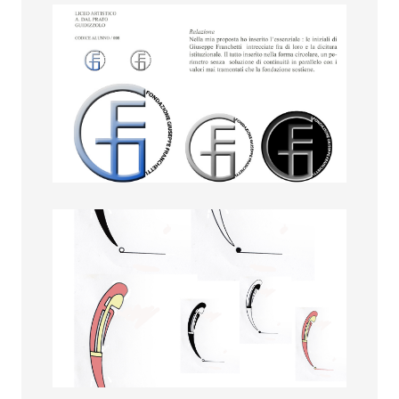
Ambra Molli
Anisora Ciocanu