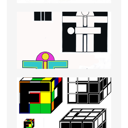
Diana Bates
Eleonora Balasini