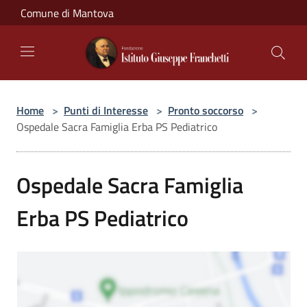
Salta al contenuto principale
Comune di Mantova
Home
>
Punti di Interesse
>
Pronto soccorso
>
Ospedale Sacra Famiglia Erba PS Pediatrico
Ospedale Sacra Famiglia
Erba PS Pediatrico