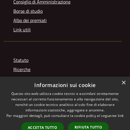
Consiglio di Amministrazione
Borse di studio
Albo dei premiati
Link utili
Statuto
Ricerche
Videogallery
×
Informazioni sui cookie
Photogallery
Questo sito web utilizza cookie tecnici e assimilati strettamente
necessari al corretto funzionamento e alla navigazione del sito,
nonché un cookie tecnico analitico al solo fine di elaborare
informazioni statistiche, aggregate e anonime.
RSS
Copyright © 2026 • Istituto
Per maggiori dettagli, può consultare la cookie policy al seguente
link
Accessibilità
Giuseppe Franchetti • Powered
Privacy
Municipium
Accesso
by
•
RIFIUTA TUTTO
ACCETTA TUTTO