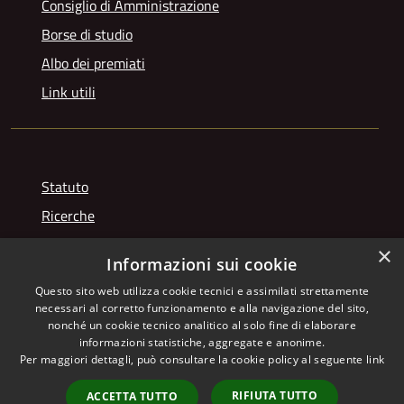
Consiglio di Amministrazione
Borse di studio
Albo dei premiati
Link utili
Statuto
Ricerche
Videogallery
×
Informazioni sui cookie
Photogallery
Questo sito web utilizza cookie tecnici e assimilati strettamente
necessari al corretto funzionamento e alla navigazione del sito,
nonché un cookie tecnico analitico al solo fine di elaborare
informazioni statistiche, aggregate e anonime.
RSS
Copyright © 2026 • Istituto
Per maggiori dettagli, può consultare la cookie policy al seguente
link
Accessibilità
Giuseppe Franchetti • Powered
Privacy
Municipium
Accesso
by
•
RIFIUTA TUTTO
ACCETTA TUTTO