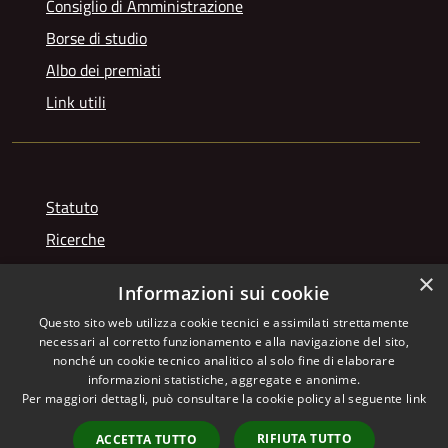
Consiglio di Amministrazione
Borse di studio
Albo dei premiati
Link utili
Statuto
Ricerche
Videogallery
×
Informazioni sui cookie
Photogallery
Questo sito web utilizza cookie tecnici e assimilati strettamente
necessari al corretto funzionamento e alla navigazione del sito,
nonché un cookie tecnico analitico al solo fine di elaborare
informazioni statistiche, aggregate e anonime.
RSS
Copyright © 2026 • Istituto
Per maggiori dettagli, può consultare la cookie policy al seguente
link
Accessibilità
Giuseppe Franchetti • Powered
Privacy
Municipium
Accesso
by
•
RIFIUTA TUTTO
ACCETTA TUTTO