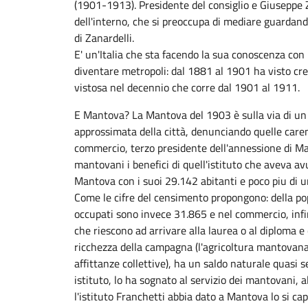
(1901-1913). Presidente del consiglio e Giuseppe Zan
dell'interno, che si preoccupa di mediare guardand
di Zanardelli.
E' un'Italia che sta facendo la sua conoscenza con 
diventare metropoli: dal 1881 al 1901 ha visto cres
vistosa nel decennio che corre dal 1901 al 1911.
E Mantova? La Mantova del 1903 è sulla via di un 
approssimata della città, denunciando quelle care
commercio, terzo presidente dell'annessione di Man
mantovani i benefici di quell'istituto che aveva av
Mantova con i suoi 29.142 abitanti e poco piu di u
Come le cifre del censimento propongono: della popo
occupati sono invece 31.865 e nel commercio, inf
che riescono ad arrivare alla laurea o al diploma e
ricchezza della campagna (l'agricoltura mantovana 
affittanze collettive), ha un saldo naturale quasi
istituto, lo ha sognato al servizio dei mantovani, 
l'istituto Franchetti abbia dato a Mantova lo si capi