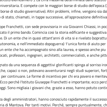
versitaria. E compete con le maggiori borse di studio dell'epoca (3
borse di studio governative). Altri problemi, infine, vengono sia da
 di stato, chiamati, in tappe successive, all'approvazione definitiva
pe Franchetti, con sede provvisoria in via Giovanni Chiassi, in poch
cato il primo bando. Comincia cosi la storia edificante e suggestiva
. Di un ente che in quasi ottant'anni di vita si e rivelato (sopratt
utonomia, e nell'immediato dopoguerra) 1'unica fonte di aiuto per 
i un ente che ha accompagnato sino alla laurea, e spesso anche piu i
ati, professori, ingegneri, architetti, commercialisti, e anche pitto
o da una sequenza di aggettivi glorificanti spinga al sorriso ironic
 che, capaci o non, potevano avventurarsi negli studi superiori, forti
tà per continuare. Le forme di incentivo per chi era povero e merite
i. Ecco perché l'Istituto Giuseppe Franchetti e importante; ecco perc
oggi. Sono migliaia i giovani che, grazie a esso, hanno potuto contin
nza degli amministratori, hanno conosciuto rapidamente il successo p
storia di Mantova. Per tanti motivi. Perché, sempre puntualmente, c