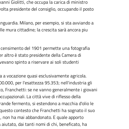
anni Giolitti, che occupa la carica di ministro
olta presidente del consiglio, occupando il posto
vanguardia. Milano, per esempio, si sta avviando a
le mura cittadine; la crescita sarà ancora piu
II censimento del 1901 permette una fotografia
r altro è stato presidente della Camera di
evano spinto a riservare ai soli studenti
ia a vocazione quasi esclusivamente agricola.
0.000, per l'esattezza 95.353; nell'industria gli
o, Franchetti: se ne vanno generalmente i giovani
upazionali. La città vive di riflesso della
grande fermento, si estendono a macchia d'olio le
n questo contesto che Franchetti ha sognato il suo
fari, non ha mai abbandonato. E quale apporto
a aiutato, dai tanti nomi di chi, beneficato, ha