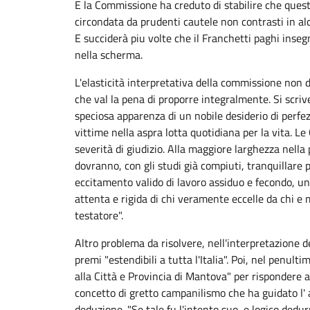
E la Commissione ha creduto di stabilire che ques
circondata da prudenti cautele non contrasti in al
E succiderà piu volte che il Franchetti paghi insegn
nella scherma.
L'elasticità interpretativa della commissione non d
che val la pena di proporre integralmente. Si scriv
speciosa apparenza di un nobile desiderio di perfez
vittime nella aspra lotta quotidiana per la vita.
severità di giudizio. Alla maggiore larghezza nella
dovranno, con gli studi già compiuti, tranquillare p
eccitamento valido di lavoro assiduo e fecondo, una
attenta e rigida di chi veramente eccelle da chi e 
testatore".
Altro problema da risolvere, nell'interpretazione 
premi "estendibili a tutta l'Italia". Poi, nel penu
alla Città e Provincia di Mantova" per rispondere
concetto di gretto campanilismo che ha guidato l' a
deduzione. "Se tale fu l'intento suo, e logico dedu