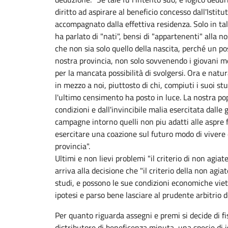
diritto ad aspirare al beneficio concesso dall'Istitu
accompagnato dalla effettiva residenza. Solo in ta
ha parlato di "nati", bensi di "appartenenti" alla no
che non sia solo quello della nascita, perché un pos
nostra provincia, non solo sovvenendo i giovani meri
per la mancata possibilità di svolgersi. Ora e natura
in mezzo a noi, piuttosto di chi, compiuti i suoi s
l'ultimo censimento ha posto in luce. La nostra pop
condizioni e dall'invincibile malia esercitata dalle
campagne intorno quelli non piu adatti alle aspre 
esercitare una coazione sul futuro modo di vivere d
provincia".
Ultimi e non lievi problemi "il criterio di non agia
arriva alla decisione che "il criterio della non ag
studi, e possono le sue condizioni economiche vieta
ipotesi e parso bene lasciare al prudente arbitrio d
Per quanto riguarda assegni e premi si decide di fis
distributore di beneficenza minuta, una specie di 