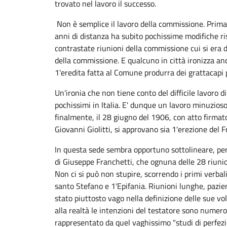
trovato nel lavoro il successo.
Non è semplice il lavoro della commissione. Prima 
anni di distanza ha subito pochissime modifiche ris
contrastate riunioni della commissione cui si era 
della commissione. E qualcuno in città ironizza anc
1'eredita fatta al Comune produrra dei grattacapi p
Un'ironia che non tiene conto del difficile lavoro di
pochissimi in Italia. E' dunque un lavoro minuzioso 
finalmente, il 28 giugno del 1906, con atto firmato 
Giovanni Giolitti, si approvano sia 1'erezione del
In questa sede sembra opportuno sottolineare, per d
di Giuseppe Franchetti, che ognuna delle 28 riunioni 
Non ci si può non stupire, scorrendo i primi verba
santo Stefano e 1'Epifania. Riunioni lunghe, pazien
stato piuttosto vago nella definizione delle sue vo
alla realtà le intenzioni del testatore sono numero
rappresentato da quel vaghissimo "studi di perfez