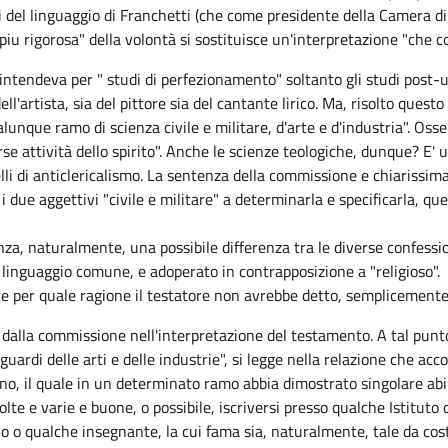
si del linguaggio di Franchetti (che come presidente della Camera d
 "piu rigorosa" della volontà si sostituisce un'interpretazione "che
e intendeva per " studi di perfezionamento" soltanto gli studi post-
'artista, sia del pittore sia del cantante lirico. Ma, risolto questo
unque ramo di scienza civile e militare, d'arte e d'industria". Os
e attività dello spirito". Anche le scienze teologiche, dunque? E' 
i di anticlericalismo. La sentenza della commissione e chiarissima: 
 due aggettivi "civile e militare" a determinarla e specificarla, que
enza, naturalmente, una possibile differenza tra le diverse confessio
el linguaggio comune, e adoperato in contrapposizione a "religioso".
e per quale ragione il testatore non avrebbe detto, semplicemente,
ti dalla commissione nell'interpretazione del testamento. A tal punt
iguardi delle arti e delle industrie", si legge nella relazione che ac
, il quale in un determinato ramo abbia dimostrato singolare abili
te e varie e buone, o possibile, iscriversi presso qualche Istituto
o o qualche insegnante, la cui fama sia, naturalmente, tale da costi