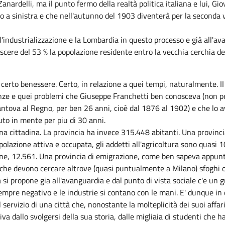
ardelli, ma il punto fermo della realtà politica italiana e lui, Giov
o a sinistra e che nell'autunno del 1903 diventerà per la seconda v
l'industrializzazione e la Lombardia in questo processo e già all'a
cere del 53 % la popolazione residente entro la vecchia cerchia del
certo benessere. Certo, in relazione a quei tempi, naturalmente. 
nze e quei problemi che Giuseppe Franchetti ben conosceva (non pe
tova al Regno, per ben 26 anni, cioè dal 1876 al 1902) e che lo av
uto in mente per piu di 30 anni.
na cittadina. La provincia ha invece 315.448 abitanti. Una provinc
lazione attiva e occupata, gli addetti all'agricoltura sono quasi 10
ine, 12.561. Una provincia di emigrazione, come ben sapeva appunt
 che devono cercare altrove (quasi puntualmente a Milano) sfoghi occ
si propone gia all'avanguardia e dal punto di vista sociale c'e un 
 sempre negativo e le industrie si contano con le mani. E' dunque i
al servizio di una città che, nonostante la molteplicità dei suoi af
va dallo svolgersi della sua storia, dalle migliaia di studenti che h