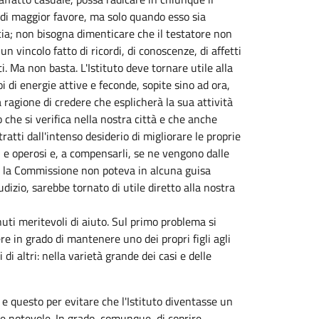
olo di maggior favore, ma solo quando esso sia
cia; non bisogna dimenticare che il testatore non
n vincolo fatto di ricordi, di conoscenze, di affetti
i. Ma non basta. L'Istituto deve tornare utile alla
i di energie attive e feconde, sopite sino ad ora,
ha ragione di credere che esplicherà la sua attività
 che si verifica nella nostra città e che anche
atti dall'intenso desiderio di migliorare le proprie
ivi e operosi e, a compensarli, se ne vengono dalle
a, la Commissione non poteva in alcuna guisa
izio, sarebbe tornato di utile diretto alla nostra
enuti meritevoli di aiuto. Sul primo problema si
re in grado di mantenere uno dei propri figli agli
 altri: nella varietà grande dei casi e delle
. e questo per evitare che l'Istituto diventasse un
 e notevole. In grado, comunque, di coprire