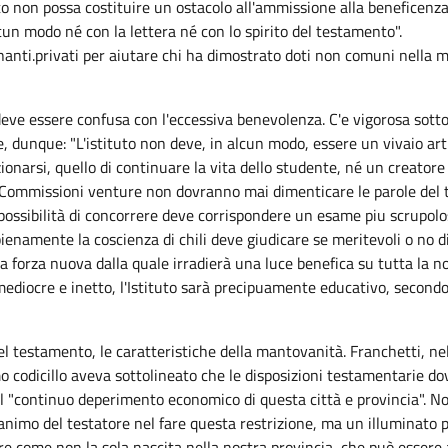
to non possa costituire un ostacolo all'ammissione alla beneficen
cun modo né con la lettera né con lo spirito del testamento".
anti.privati per aiutare chi ha dimostrato doti non comuni nella mus
eve essere confusa con l'eccessiva benevolenza. C'e vigorosa sottol
e, dunque: "L'istituto non deve, in alcun modo, essere un vivaio art
ionarsi, quello di continuare la vita dello studente, né un creatore
 Le Commissioni venture non dovranno mai dimenticare le parole del
 possibilità di concorrere deve corrispondere un esame piu scrupolos
ienamente la coscienza di chili deve giudicare se meritevoli o no di a
 forza nuova dalla quale irradierà una luce benefica su tutta la no
mediocre e inetto, l'Istituto sarà precipuamente educativo, secondo
del testamento, le caratteristiche della mantovanità. Franchetti, n
ltimo codicillo aveva sottolineato che le disposizioni testamentarie 
 al "continuo deperimento economico di questa città e provincia".
nimo del testatore nel fare questa restrizione, ma un illuminato pen
rre come non la sola nascita nella nostra provincia, che può essere 