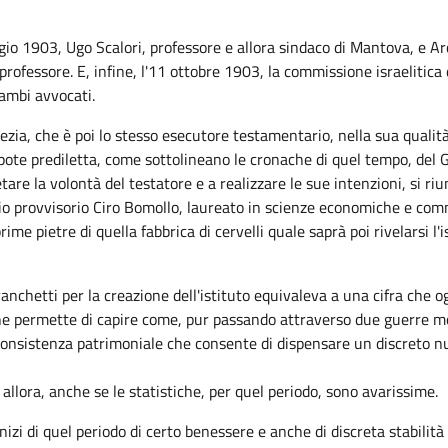
io 1903, Ugo Scalori, professore e allora sindaco di Mantova, e Arc
 professore. E, infine, l'11 ottobre 1903, la commissione israelitic
ambi avvocati.
a, che è poi lo stesso esecutore testamentario, nella sua qualità 
ipote prediletta, come sottolineano le cronache di quel tempo, del
re la volontà del testatore e a realizzare le sue intenzioni, si riu
io provvisorio Ciro Bomollo, laureato in scienze economiche e comm
ime pietre di quella fabbrica di cervelli quale saprà poi rivelarsi l
anchetti per la creazione dell'istituto equivaleva a una cifra che ogg
he permette di capire come, pur passando attraverso due guerre mo
 consistenza patrimoniale che consente di dispensare un discreto n
 allora, anche se le statistiche, per quel periodo, sono avarissime.
zi di quel periodo di certo benessere e anche di discreta stabilità po