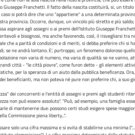
to Giuseppe Franchetti. Il fatto della nascita costituirà, si, un tit
l caso si potrà dire che uno "appartiene" a una determinata provin
stra provincia. Occorre, dunque, un vincolo più stretto e più saldo; u
sa aspirare agli assegni o ai premi dell'Istituto Giuseppe Franchett
tevoli e bisognosi, ma anche favorendo, così, il risvegliarsi tra no
le che a parità di condizioni e di meriti, si debba preferire chi si 
tudi, se ne andrà lontano. E', purtroppo, un fenomeno doloroso quello
olazione non varia di numero, ma varia di qualità: se ne vanno, attr
 grandi città - "le città piovre", come furon dette - gli elementi att
fatiche, per la speranza di un aiuto dalla pubblica beneficenza. Or
ei beneficianti, ma non poteva né pure non preferire chi, a suo giud
tezza" dei concorrenti e l'entità di assegni e premi agli studenti rit
iatezza non può essere assoluto". "Può, ad esempio, una famiglia esse
rle di mantenerne due: possono certi studi esigere spese maggiori di
ella Commissione piena liberty...".
sare solo una cifra massima e si evita di stabilirne una minima ("..
istituto elemosiniero"). La cifra massima determinata dallo statuto