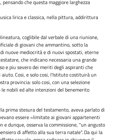
za, pensando che questa maggiore larghezza
ica lirica e classica, nella pittura, addirittura
ineatura, coglibile dal verbale di una riunione,
ificiale di giovani che ammantino, sotto la
 di nuove mediocrità e di nuovi spostati, eterne
 testatore, che indicano necessaria una grande
o e piu severo dei meriti degli aspiranti che
iuto. Cosi, e solo cosi, l'Istituto costituirà un
stra provincia: solo cosi, con una selezione
 le nobili ed alte intenzioni del benemerito
ella prima stesura del testamento, aveva parlato di
dovevano essere «limitate ai giovani appartenenti
 Non e dunque, osserva la commissione, "un angusto
siero di affetto alla sua terra natale". Da qui la
affatto casuale, possa radicare in chiunque il