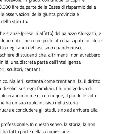
.000 lire da parte della Cassa di risparmio delle
lle osservazioni della giunta provinciale
 dello statuto.
e stanze (prese in affitto) del palazzo Aldegatti, e
 di un ente che come pochi altri ha saputo incidere
utto negli anni del fascismo quando riuscì,
schiere di studenti che, altrimenti, non avrebbero
n là, una discreta parte dell'intelligenza
ri, scultori, cantanti.
o. Ma ieri, settanta come trent'anni fa, il diritto
 di solidi sostegni familiari. Chi non godeva di
vole erano minime e, comunque, il piu delle volte
hé ha un suo ruolo incisivo nella storia
uare e concludere gli studi, sino ad arrivare alla
rofessionale. In questo senso, la storia, la non
hi ha fatto parte della commissione