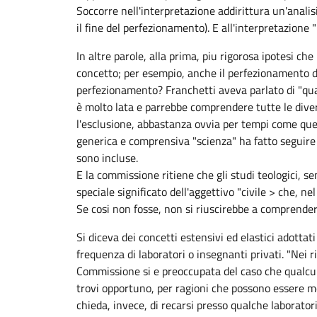
Soccorre nell'interpretazione addirittura un'anali
il fine del perfezionamento). E all'interpretazione
In altre parole, alla prima, piu rigorosa ipotesi ch
concetto; per esempio, anche il perfezionamento dell
perfezionamento? Franchetti aveva parlato di "qual
è molto lata e parrebbe comprendere tutte le divers
l'esclusione, abbastanza ovvia per tempi come quell
generica e comprensiva "scienza" ha fatto seguire i
sono incluse.
E la commissione ritiene che gli studi teologici, s
speciale significato dell'aggettivo "civile > che, n
Se cosi non fosse, non si riuscirebbe a comprender
Si diceva dei concetti estensivi ed elastici adotta
frequenza di laboratori o insegnanti privati. "Nei r
Commissione si e preoccupata del caso che qualcuno
trovi opportuno, per ragioni che possono essere mol
chieda, invece, di recarsi presso qualche laboratori