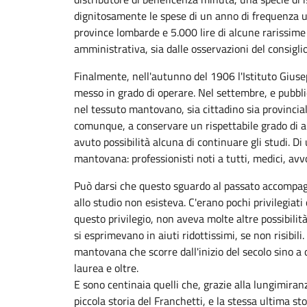
dignitosamente le spese di un anno di frequenza uni
province lombarde e 5.000 lire di alcune rarissime 
amministrativa, sia dalle osservazioni del consiglio
Finalmente, nell'autunno del 1906 l'Istituto Giusep
messo in grado di operare. Nel settembre, e pubbli
nel tessuto mantovano, sia cittadino sia provinciale
comunque, a conservare un rispettabile grado di a
avuto possibilità alcuna di continuare gli studi. D
mantovana: professionisti noti a tutti, medici, avvoc
Può darsi che questo sguardo al passato accompagnat
allo studio non esisteva. C'erano pochi privilegiati
questo privilegio, non aveva molte altre possibili
si esprimevano in aiuti ridottissimi, se non risibil
mantovana che scorre dall'inizio del secolo sino a 
laurea e oltre.
E sono centinaia quelli che, grazie alla lungimira
piccola storia del Franchetti, e la stessa ultima 