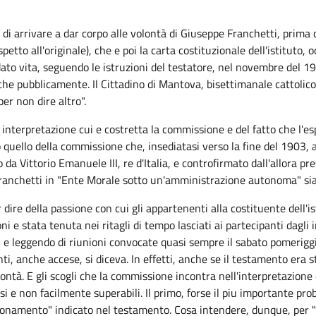
di arrivare a dar corpo alle volontà di Giuseppe Franchetti, prima 
petto all'originale), che e poi la carta costituzionale dell'istituto
dato vita, seguendo le istruzioni del testatore, nel novembre del 1
he pubblicamente. Il Cittadino di Mantova, bisettimanale cattolico,
er non dire altro".
 interpretazione cui e costretta la commissione e del fatto che l'esp
quello della commissione che, insediatasi verso la fine del 1903, ar
da Vittorio Emanuele III, re d'Italia, e controfirmato dall'allora pre
 Franchetti in "Ente Morale sotto un'amministrazione autonoma" sia 
ire della passione con cui gli appartenenti alla costituente dell'ist
e stata tenuta nei ritagli di tempo lasciati ai partecipanti dagli imp
li e leggendo di riunioni convocate quasi sempre il sabato pomerigg
ti, anche accese, si diceva. In effetti, anche se il testamento era 
lontà. E gli scogli che la commissione incontra nell'interpretazione 
si e non facilmente superabili. Il primo, forse il piu importante p
ionamento" indicato nel testamento. Cosa intendere, dunque, per "