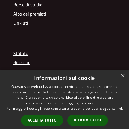
Borse di studio
Albo dei premiati
Link utili
Statuto
Ricerche
Videogallery
×
Informazioni sui cookie
Photogallery
Questo sito web utilizza cookie tecnici e assimilati strettamente
necessari al corretto funzionamento e alla navigazione del sito,
nonché un cookie tecnico analitico al solo fine di elaborare
informazioni statistiche, aggregate e anonime.
RSS
Copyright © 2026 • Istituto
Per maggiori dettagli, può consultare la cookie policy al seguente
link
Accessibilità
Giuseppe Franchetti • Powered
Privacy
Municipium
Accesso
by
•
RIFIUTA TUTTO
ACCETTA TUTTO
Cookie
redazione